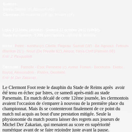
Buteurs:
Istres:
Sainati (1'), Agouazi (45').
Clermont:
Alessandrini (19' sp), Rivière (36').
Ligue 2 (12ème journée
) - Samedi 22 octobre 2011 (14h30).
Stade Parsemain - 5 280 spectateurs
- Arbitre M. Moreira.
Istre
s :
Petric - Kehiha (c), Chelle, Flegeau, Sainati
(18')
- Ba, Agouazi, Fettouhi
(Barillon 21'
) - Nouri (De Preville 81'), Akrour, Yahia Chrif (Palmieri 66').
Entr: J. Pasqualetti.
Cl
ermont :
Farnolle - Esor, Perrinelle (c), Avinel, Fomen
- Bockhorni
, Ekobo
,
Bayod, Alessandrini - Rivière, Dembélé.
Entr: M. Der Zakarian.
Le Clermont Foot reste le dauphin du Stade de Reims après avoir
été tenu en échec par Istres, ce samedi après-midi au stade
Parsemain. En match décalé de cette 12ème journée, les clermontois
avaient l'occasion de s'emparer à nouveau de la première place du
championnat. Mais ils se contenteront finalement de ce point du
match nul acquis au bout d'une prestation mitigée. Seule la
physionomie du match pourra laisser des regrets aux joueurs de
Michel Der Zakarian, qui menaient au score en supériorité
numérique avant de se faire rejoindre juste avant la pause.