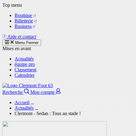
Aller
Top menu
au
Boutique
contenu
Billetterie
principal
Business
Aide et contact
Menu
Fermer
Mises en avant
Actualités
équipe pro
Classement
Calendrier
Recherche
Mon compte
Accueil
Actualités
Clermont - Sedan : Tous au stade !