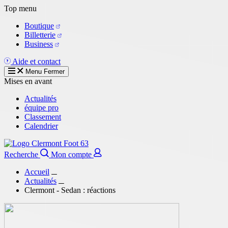
Aller
Top menu
au
Boutique
contenu
Billetterie
principal
Business
Aide et contact
Menu
Fermer
Mises en avant
Actualités
équipe pro
Classement
Calendrier
Recherche
Mon compte
Accueil
Actualités
Clermont - Sedan : réactions