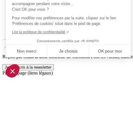
accompagner pendant votre visite...
C'est OK pour vous ?
Pour modifier vos préférences par la suite, cliquez sur le lien
'Préférences de cookies' situé dans le pied de page.
Lire la politique de confidentialité
Consentements certifiés par
Non merci
Je choisis
OK pour moi
Reçois par email ta dose officielle de Clermont Foot 63 : actus, matchs
Axeptio consent
Plateforme de Gestion du Consentement : Personnalisez vo
Je m'inscris à la newsletter
Pied de page (liens légaux)
Notre plateforme vous permet d'adapter et de gérer vos param
© 2026 Clermont Foot 63
Présentation Générale
Mentions légales
Politique de confidentialité
Plan du site
Accessibilité: Partiellement conforme
Conditions générales de vente
Gestion des cookies
Réalisé par