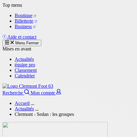
Aller
Top menu
au
Boutique
contenu
Billetterie
principal
Business
Aide et contact
Menu
Fermer
Mises en avant
Actualités
équipe pro
Classement
Calendrier
Recherche
Mon compte
Accueil
Actualités
Clermont - Sedan : les groupes