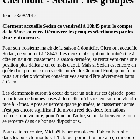
Clermont - Sedan : les groupes
Jeudi 23/08/2012
Clermont accueille Sedan ce vendredi à 18h45 pour le compte
de la 5ème journée. Découvrez les groupes sélectionnés par les
deux entraineurs.
Pour son troisième match de la saison à domicile, Clermont accueille
Sedan, ce vendredi à 18h45. Les deux clubs, qui ont terminé côte à
côte en haut du classement la saison dernière, se retrouvent dans une
position plus délicate en ce mois d'août. Mais si Sedan est encore en
quête d'un premier succès cette année, le Clermont Foot, quant à lui,
restait sur deux victoires consécutives avant d'être sévèrement battu
à Caen.
Les clermontois auront à coeur de tirer un trait sur cet épisode, pour
repartir sur de bonnes bases à domicile, où ils restent sur une victoire
face à Nîmes. Après seulement quatre journées, le classement actuel
n'est pas encore significatif du niveau réel des deux formations,
même si une victoire, pour l'une ou l'autre, serait la bienvenue pour
se remettre dans de bonnes dispositions.
Pour cette rencontre, Michaël Fabre remplacera Fabien Farnolle
dans les buts clermontois. L'habituel portier titulaire a reçu un coup