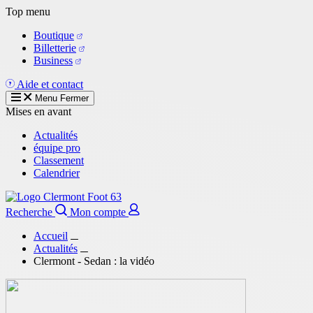
Aller
Top menu
au
Boutique
contenu
Billetterie
principal
Business
Aide et contact
Menu
Fermer
Mises en avant
Actualités
équipe pro
Classement
Calendrier
Recherche
Mon compte
Accueil
Actualités
Clermont - Sedan : la vidéo