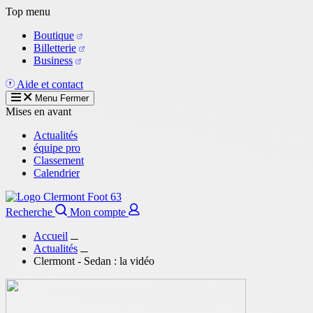
Aller
Top menu
au
Boutique
contenu
Billetterie
principal
Business
Aide et contact
Menu
Fermer
Mises en avant
Actualités
équipe pro
Classement
Calendrier
Recherche
Mon compte
Accueil
Actualités
Clermont - Sedan : la vidéo