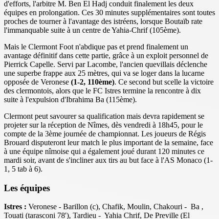
d'efforts, l'arbitre M. Ben El Hadj conduit finalement les deux
équipes en prolongation. Ces 30 minutes supplémentaires sont toutes
proches de tourner à l'avantage des istréens, lorsque Boutaïb rate
l'immanquable suite à un centre de Yahia-Chrif (105ème).
Mais le Clermont Foot n'abdique pas et prend finalement un
avantage définitif dans cette partie, grâce à un exploit personnel de
Pierrick Capelle. Servi par Lacombe, l'ancien quevillais déclenche
une superbe frappe aux 25 mètres, qui va se loger dans la lucarne
opposée de Veronese
(1-2, 110ème)
. Ce second but scelle la victoire
des clermontois, alors que le FC Istres termine la rencontre à dix
suite à l'expulsion d'Ibrahima Ba (115ème).
Clermont peut savourer sa qualification mais devra rapidement se
projeter sur la réception de Nîmes, dès vendredi à 18h45, pour le
compte de la 3ème journée de championnat. Les joueurs de Régis
Brouard disputeront leur match le plus important de la semaine, face
à une équipe nîmoise qui a également joué durant 120 minutes ce
mardi soir, avant de s'incliner aux tirs au but face à l'AS Monaco (1-
1, 5 tab à 6).
Les équipes
Istres :
Veronese - Barillon (c), Chafik, Moulin, Chakouri - Ba
,
Touati (tarasconi 78'), Tardieu - Yahia Chrif, De Preville (El