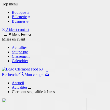
Aller
Top menu
au
Boutique
contenu
Billetterie
principal
Business
Aide et contact
Menu
Fermer
Mises en avant
Actualités
équipe pro
Classement
Calendrier
Recherche
Mon compte
Accueil
Actualités
Clermont se qualifie à Istres