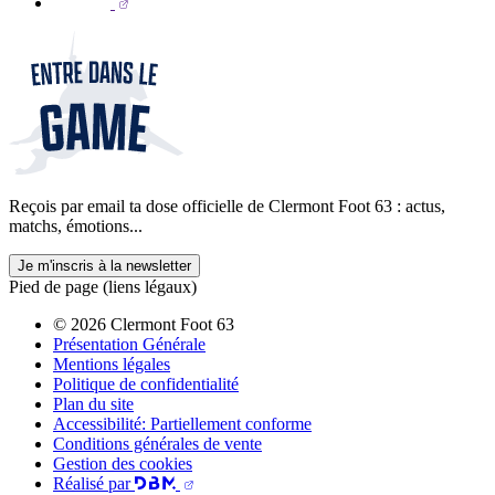
Reçois par email ta dose officielle de Clermont Foot 63 : actus,
matchs, émotions...
Je m'inscris à la newsletter
Pied de page (liens légaux)
© 2026 Clermont Foot 63
Présentation Générale
Mentions légales
Politique de confidentialité
Plan du site
Accessibilité: Partiellement conforme
Conditions générales de vente
Gestion des cookies
Réalisé par