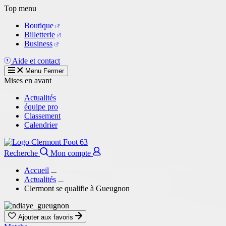
Aller
Top menu
au
Boutique
contenu
Billetterie
principal
Business
Aide et contact
Menu
Fermer
Mises en avant
Actualités
équipe pro
Classement
Calendrier
Recherche
Mon compte
Accueil
Actualités
Clermont se qualifie à Gueugnon
Ajouter aux favoris