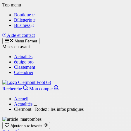
Aller
Top menu
au
Boutique
contenu
Billetterie
principal
Business
Aide et contact
Menu
Fermer
Mises en avant
Actualités
équipe pro
Classement
Calendrier
Recherche
Mon compte
Accueil
Actualités
Clermont - Rodez : les infos pratiques
Ajouter aux favoris