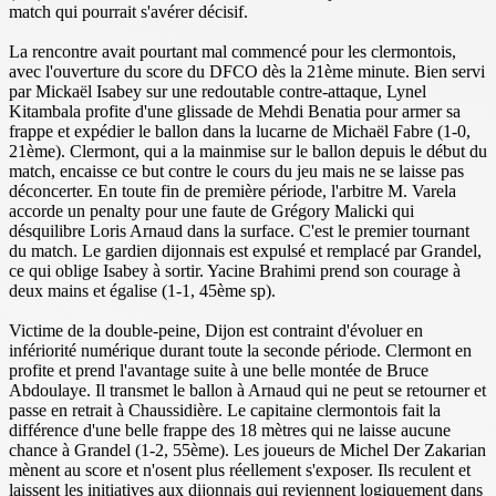
match qui pourrait s'avérer décisif.
La rencontre avait pourtant mal commencé pour les clermontois,
avec l'ouverture du score du DFCO dès la 21ème minute. Bien servi
par Mickaël Isabey sur une redoutable contre-attaque, Lynel
Kitambala profite d'une glissade de Mehdi Benatia pour armer sa
frappe et expédier le ballon dans la lucarne de Michaël Fabre (1-0,
21ème). Clermont, qui a la mainmise sur le ballon depuis le début du
match, encaisse ce but contre le cours du jeu mais ne se laisse pas
déconcerter. En toute fin de première période, l'arbitre M. Varela
accorde un penalty pour une faute de Grégory Malicki qui
désquilibre Loris Arnaud dans la surface. C'est le premier tournant
du match. Le gardien dijonnais est expulsé et remplacé par Grandel,
ce qui oblige Isabey à sortir. Yacine Brahimi prend son courage à
deux mains et égalise (1-1, 45ème sp).
Victime de la double-peine, Dijon est contraint d'évoluer en
infériorité numérique durant toute la seconde période. Clermont en
profite et prend l'avantage suite à une belle montée de Bruce
Abdoulaye. Il transmet le ballon à Arnaud qui ne peut se retourner et
passe en retrait à Chaussidière. Le capitaine clermontois fait la
différence d'une belle frappe des 18 mètres qui ne laisse aucune
chance à Grandel (1-2, 55ème). Les joueurs de Michel Der Zakarian
mènent au score et n'osent plus réellement s'exposer. Ils reculent et
laissent les initiatives aux dijonnais qui reviennent logiquement dans