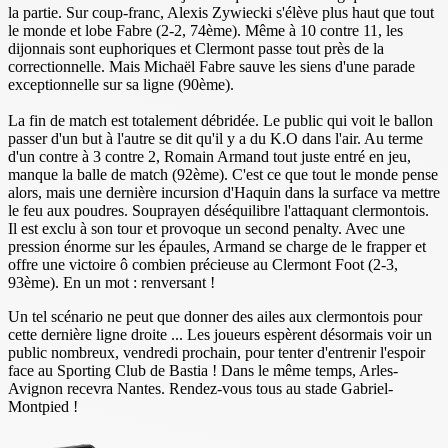
la partie. Sur coup-franc, Alexis Zywiecki s'élève plus haut que tout
le monde et lobe Fabre (2-2, 74ème). Même à 10 contre 11, les
dijonnais sont euphoriques et Clermont passe tout près de la
correctionnelle. Mais Michaël Fabre sauve les siens d'une parade
exceptionnelle sur sa ligne (90ème).
La fin de match est totalement débridée. Le public qui voit le ballon
passer d'un but à l'autre se dit qu'il y a du K.O dans l'air. Au terme
d'un contre à 3 contre 2, Romain Armand tout juste entré en jeu,
manque la balle de match (92ème). C'est ce que tout le monde pense
alors, mais une dernière incursion d'Haquin dans la surface va mettre
le feu aux poudres. Souprayen déséquilibre l'attaquant clermontois.
Il est exclu à son tour et provoque un second penalty. Avec une
pression énorme sur les épaules, Armand se charge de le frapper et
offre une victoire ô combien précieuse au Clermont Foot (2-3,
93ème). En un mot : renversant !
Un tel scénario ne peut que donner des ailes aux clermontois pour
cette dernière ligne droite ... Les joueurs espèrent désormais voir un
public nombreux, vendredi prochain, pour tenter d'entrenir l'espoir
face au Sporting Club de Bastia ! Dans le même temps, Arles-
Avignon recevra Nantes. Rendez-vous tous au stade Gabriel-
Montpied !