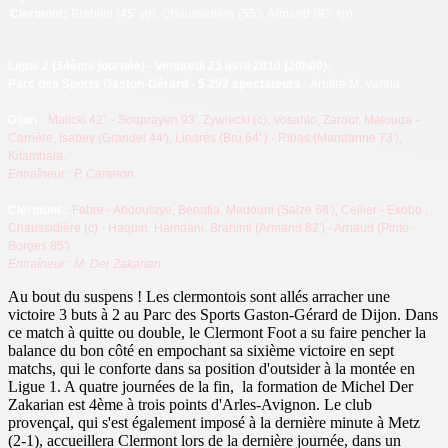
Clermont
:
Brahimi (45' sp), Chaussidière (55'), Armand (93' sp).
Ligue 2
(34ème journée) - Vendredi 23 avril 2010 (20h00).
Parc des Sports Gaston-Gérard - 5 292 spectateurs
- Arbitre M. Varela.
Dijon
:
Malicki
42' - Souprayen
93', Zywiecki (c), Vosahlo, Zarour, Malouda -
Carrière, Isabey (Grandel 44'), Linarès (Bru 64'
) - Ribas (Mandanne 73'),
Kitambala.
Entraîneur : P. Carteron.
Clermont :
Fabre - Abdoulaye, Benatia, Madouni (Salze 68'), Cellier - Ekobo
,
Chaussidière (c) - Haquin, Hamdani, Brahimi
(Armand 82') - Arnaud
(Pinto-
Borges 85').
Entraîneur : M. Der Zakarian.
Au bout du suspens ! Les clermontois sont allés arracher une
victoire 3 buts à 2 au Parc des Sports Gaston-Gérard de Dijon. Dans
ce match à quitte ou double, le Clermont Foot a su faire pencher la
balance du bon côté en empochant sa sixième victoire en sept
matchs, qui le conforte dans sa position d'outsider à la montée en
Ligue 1. A quatre journées de la fin, la formation de Michel Der
Zakarian est 4ème à trois points d'Arles-Avignon. Le club
provençal, qui s'est également imposé à la dernière minute à Metz
(2-1), accueillera Clermont lors de la dernière journée, dans un