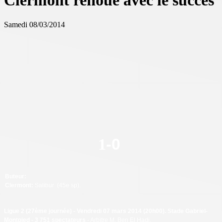
Clermont renoue avec le succès
Samedi 08/03/2014
1
-
0
Buteur:
Clermont:
Salibur (45e sp).
Ligue 2 (27ème journée) - Vendredi 07 mars 2014 (20h00). Stade Gabriel-
Montpied - 3 751 spectateurs
- Arbitre M. Ben El Hadj.