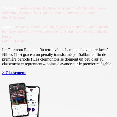
Clermont
:
Farnolle - Avinel, Da Silva, Salze, Imorou - Moulin, Ekobo (c) -
Vidémont (Dugimont 76e), Nkololo
, Salibur (Latrèche 77e) - Saadi.
Entr: R. Brouard
.
Nîmes
:
Merville - Cordoval, Poulain (c), Sartre, Fanchone - Omrani
(Robail
58e), Kovacevic (Bouby 77e), Hsissane, Cissokho
- Gragnic (Ogounbiyi 63e),
Koura.
Entr: R. Marsiglia.
Le Clermont Foot a enfin retrouvé le chemin de la victoire face à
Nîmes (1-0) grâce à un penalty transformé par Salibur en fin de
première période ! Les clermontois se donnent un peu d'air au
classement et reprennent 4 points d'avance sur le premier relégable.
> Classement