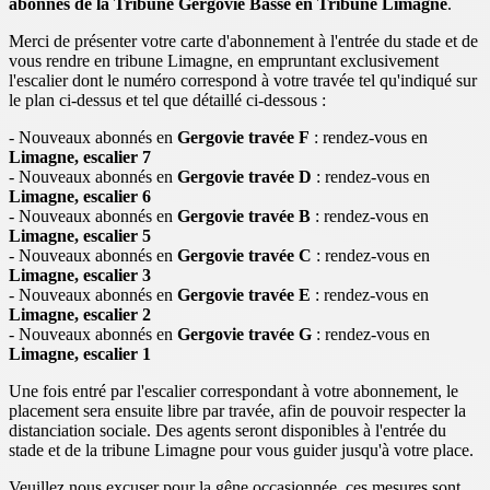
abonnés de la Tribune Gergovie Basse en Tribune Limagne
.
Merci de présenter votre carte d'abonnement à l'entrée du stade et de
vous rendre en tribune Limagne, en empruntant exclusivement
l'escalier dont le numéro correspond à votre travée tel qu'indiqué sur
le plan ci-dessus et tel que détaillé ci-dessous :
- Nouveaux abonnés en
Gergovie travée F
: rendez-vous en
Limagne, escalier 7
- Nouveaux abonnés en
Gergovie travée D
: rendez-vous en
Limagne, escalier 6
- Nouveaux abonnés en
Gergovie travée B
: rendez-vous en
Limagne, escalier 5
- Nouveaux abonnés en
Gergovie travée C
: rendez-vous en
Limagne, escalier 3
- Nouveaux abonnés en
Gergovie travée E
: rendez-vous en
Limagne, escalier 2
- Nouveaux abonnés en
Gergovie travée G
: rendez-vous en
Limagne, escalier 1
Une fois entré par l'escalier correspondant à votre abonnement, le
placement sera ensuite libre par travée, afin de pouvoir respecter la
distanciation sociale. Des agents seront disponibles à l'entrée du
stade et de la tribune Limagne pour vous guider jusqu'à votre place.
Veuillez nous excuser pour la gêne occasionnée, ces mesures sont