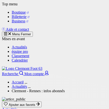
Aller
Top menu
au
Boutique
contenu
Billetterie
principal
Business
Aide et contact
Menu
Fermer
Mises en avant
Actualités
équipe pro
Classement
Calendrier
Recherche
Mon compte
Accueil
Actualités
Clermont - Rennes : infos abonnés
Ajouter aux favoris