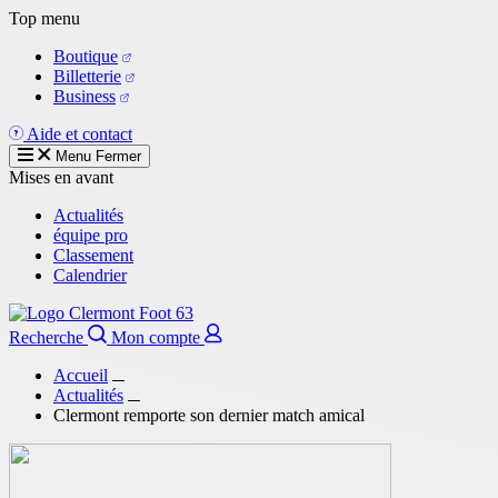
Aller
Top menu
au
Boutique
contenu
Billetterie
principal
Business
Aide et contact
Menu
Fermer
Mises en avant
Actualités
équipe pro
Classement
Calendrier
Recherche
Mon compte
Accueil
Actualités
Clermont remporte son dernier match amical