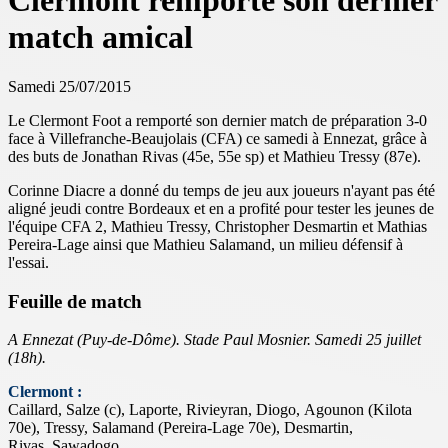
Clermont remporte son dernier
match amical
Samedi 25/07/2015
Le Clermont Foot a remporté son dernier match de préparation 3-0
face à Villefranche-Beaujolais (CFA) ce samedi à Ennezat, grâce à
des buts de Jonathan Rivas (45e, 55e sp) et Mathieu Tressy (87e).
Corinne Diacre a donné du temps de jeu aux joueurs n'ayant pas été
aligné jeudi contre Bordeaux et en a profité pour tester les jeunes de
l'équipe CFA 2, Mathieu Tressy, Christopher Desmartin et Mathias
Pereira-Lage ainsi que Mathieu Salamand, un milieu défensif à
l'essai.
Feuille de match
A Ennezat (Puy-de-Dôme). Stade Paul Mosnier. Samedi 25 juillet
(18h).
Clermont :
Caillard, Salze (c), Laporte, Rivieyran, Diogo, Agounon (Kilota
70e), Tressy, Salamand (Pereira-Lage 70e), Desmartin,
Rivas, Sawadogo.