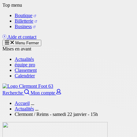
Aller
Top menu
au
Boutique
contenu
Billetterie
principal
Business
Aide et contact
Menu
Fermer
Mises en avant
Actualités
équipe pro
Classement
Calendrier
Recherche
Mon compte
Accueil
Actualités
Clermont / Reims - samedi 22 janvier - 15h