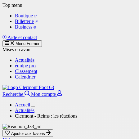
Aller
Top menu
au
Boutique
contenu
Billetterie
principal
Business
Aide et contact
Menu
Fermer
Mises en avant
Actualités
équipe pro
Classement
Calendrier
Recherche
Mon compte
Accueil
Actualités
Clermont - Reims : les réactions
Ajouter aux favoris