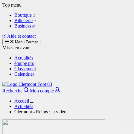
Aller
Top menu
au
Boutique
contenu
Billetterie
principal
Business
Aide et contact
Menu
Fermer
Mises en avant
Actualités
équipe pro
Classement
Calendrier
Recherche
Mon compte
Accueil
Actualités
Clermont - Reims : la vidéo