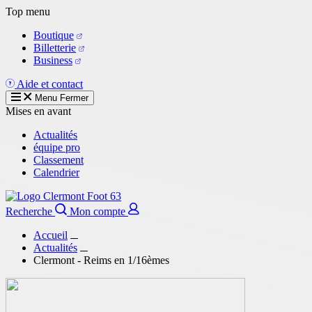
Aller
Top menu
au
Boutique
contenu
Billetterie
principal
Business
Aide et contact
Menu
Fermer
Mises en avant
Actualités
équipe pro
Classement
Calendrier
Recherche
Mon compte
Accueil
Actualités
Clermont - Reims en 1/16èmes