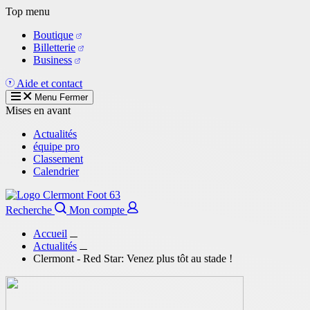
Aller
Top menu
au
Boutique
contenu
Billetterie
principal
Business
Aide et contact
Menu
Fermer
Mises en avant
Actualités
équipe pro
Classement
Calendrier
Recherche
Mon compte
Accueil
Actualités
Clermont - Red Star: Venez plus tôt au stade !