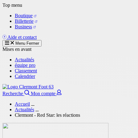
Aller
Top menu
au
Boutique
contenu
Billetterie
principal
Business
Aide et contact
Menu
Fermer
Mises en avant
Actualités
équipe pro
Classement
Calendrier
Recherche
Mon compte
Accueil
Actualités
Clermont - Red Star: les réactions