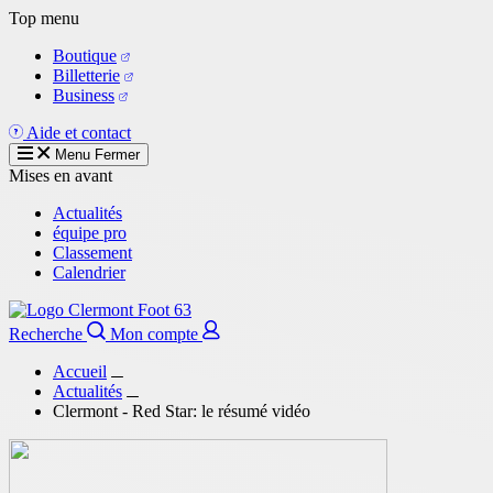
Aller
Top menu
au
Boutique
contenu
Billetterie
principal
Business
Aide et contact
Menu
Fermer
Mises en avant
Actualités
équipe pro
Classement
Calendrier
Recherche
Mon compte
Accueil
Actualités
Clermont - Red Star: le résumé vidéo