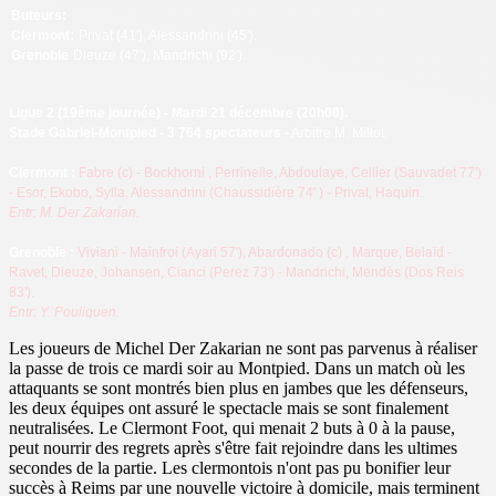
Buteurs:
Clermont:
Privat (41'), Alessandrini (45').
Grenoble
Dieuze (47'), Mandrichi (92').
Ligue 2
(19ème journée) - Mardi 21 décembre (20h00).
Stade Gabriel-Montpied - 3 764 spectateurs
- Arbitre M. Millot.
Clermont :
Fabre (c)
- Bockhorni
, Perrinelle, Abdoulaye, Cellier (Sauvadet 77')
- Esor, Ekobo, Sylla, Alessandrini (Chaussidière 74'
) - Privat, Haquin.
Entr: M. Der Zakarian.
Grenoble :
Viviani
- Mainfroi (Ayari 57'), Abardonado (c)
, Marque, Belaïd -
Ravet, Dieuze, Johansen, Cianci (Perez 73') - Mandrichi, Mendès (Dos Reis
83').
Entr: Y. Pouliquen.
Les joueurs de Michel Der Zakarian ne sont pas parvenus à réaliser
la passe de trois ce mardi soir au Montpied. Dans un match où les
attaquants se sont montrés bien plus en jambes que les défenseurs,
les deux équipes ont assuré le spectacle mais se sont finalement
neutralisées. Le Clermont Foot, qui menait 2 buts à 0 à la pause,
peut nourrir des regrets après s'être fait rejoindre dans les ultimes
secondes de la partie. Les clermontois n'ont pas pu bonifier leur
succès à Reims par une nouvelle victoire à domicile, mais terminent