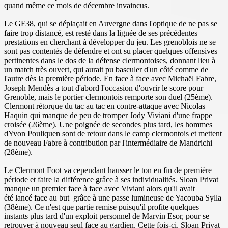
quand même ce mois de décembre invaincus.
Le GF38, qui se déplaçait en Auvergne dans l'optique de ne pas se
faire trop distancé, est resté dans la lignée de ses précédentes
prestations en cherchant à développer du jeu. Les grenoblois ne se
sont pas contentés de défendre et ont su placer quelques offensives
pertinentes dans le dos de la défense clermontoises, donnant lieu à
un match très ouvert, qui aurait pu basculer d'un côté comme de
l'autre dès la première période. En face à face avec Michaël Fabre,
Joseph Mendès a tout d'abord l'occasion d'ouvrir le score pour
Grenoble, mais le portier clermontois remporte son duel (25ème).
Clermont rétorque du tac au tac en contre-attaque avec Nicolas
Haquin qui manque de peu de tromper Jody Viviani d'une frappe
croisée (26ème). Une poignée de secondes plus tard, les hommes
dYvon Pouliquen sont de retour dans le camp clermontois et mettent
de nouveau Fabre à contribution par l'intermédiaire de Mandrichi
(28ème).
Le Clermont Foot va cependant hausser le ton en fin de première
période et faire la différence grâce à ses individualités. Sloan Privat
manque un premier face à face avec Viviani alors qu'il avait
été lancé face au but grâce à une passe lumineuse de Yacouba Sylla
(38ème). Ce n'est que partie remise puisqu'il profite quelques
instants plus tard d'un exploit personnel de Marvin Esor, pour se
retrouver à nouveau seul face au gardien. Cette fois-ci, Sloan Privat