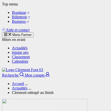
Aller
Top menu
au
Boutique
contenu
Billetterie
principal
Business
Aide et contact
Menu
Fermer
Mises en avant
Actualités
équipe pro
Classement
Calendrier
Recherche
Mon compte
Accueil
Actualités
Clermont rattrapé au finish