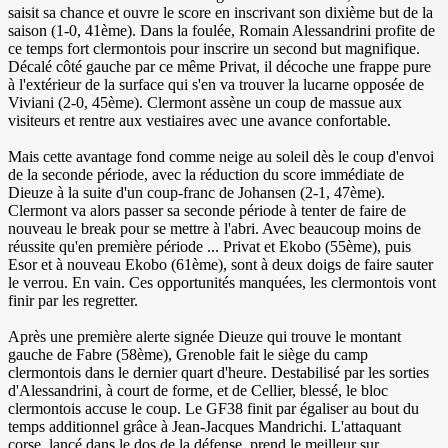
saisit sa chance et ouvre le score en inscrivant son dixième but de la
saison (1-0, 41ème). Dans la foulée, Romain Alessandrini profite de
ce temps fort clermontois pour inscrire un second but magnifique.
Décalé côté gauche par ce même Privat, il décoche une frappe pure
à l'extérieur de la surface qui s'en va trouver la lucarne opposée de
Viviani (2-0, 45ème). Clermont assène un coup de massue aux
visiteurs et rentre aux vestiaires avec une avance confortable.
Mais cette avantage fond comme neige au soleil dès le coup d'envoi
de la seconde période, avec la réduction du score immédiate de
Dieuze à la suite d'un coup-franc de Johansen (2-1, 47ème).
Clermont va alors passer sa seconde période à tenter de faire de
nouveau le break pour se mettre à l'abri. Avec beaucoup moins de
réussite qu'en première période ... Privat et Ekobo (55ème), puis
Esor et à nouveau Ekobo (61ème), sont à deux doigs de faire sauter
le verrou. En vain. Ces opportunités manquées, les clermontois vont
finir par les regretter.
Après une première alerte signée Dieuze qui trouve le montant
gauche de Fabre (58ème), Grenoble fait le siège du camp
clermontois dans le dernier quart d'heure. Destabilisé par les sorties
d'Alessandrini, à court de forme, et de Cellier, blessé, le bloc
clermontois accuse le coup. Le GF38 finit par égaliser au bout du
temps additionnel grâce à Jean-Jacques Mandrichi. L'attaquant
corse, lancé dans le dos de la défense, prend le meilleur sur