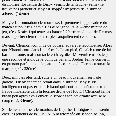
disciplinée. Le centre de Diaby venant de la gauche (9ème) ne
trouve pas preneur et Jaby est stoppé aux portes de la surface
adverse (14ème).
Malgré la domination clermontoise, la première frappe cadrée du
match est pour le Chemin Bas d’Avignon. A la 24ème minute de
jeu, c’est Kraichi qui tente sa chance à 20 mètres du but de Desmas,
mais le portier clermontois capte tranquillement ce ballon.
Devant, Clermont continue de pousser et va être récompensé. Alors
que Khaoui entre dans la surface balle au pied, Outaleb tente de lui
barrer la route, mais son tacle est irrégulier. M. Vernice n’hésite pas
une seconde et indique le point de pénalty. Jordan Tell le convertir
en prenant parfaitement le gardien à contrepied, Clermont ouvre la
marque (0-1, 32ème) !
Deux minutes plus tard, suite à un beau mouvement sur l'aile
gauche, Diaby centre en retrait dans la surface. Jaby laisse
intelligemment passer pour Khaoui qui contrôle et décroche une
frappe imparable dans la lucarne droite de Hodgi ! Clermont fait le
break peu après avoir ouvert le score et son adversaire accuse le
coup (0-2, 34ème).
Sur le 6ème corner clermontois de la partie, la fatigue se fait sentir
chez les joueurs de la JSBCA. A la retombée du second ballon,