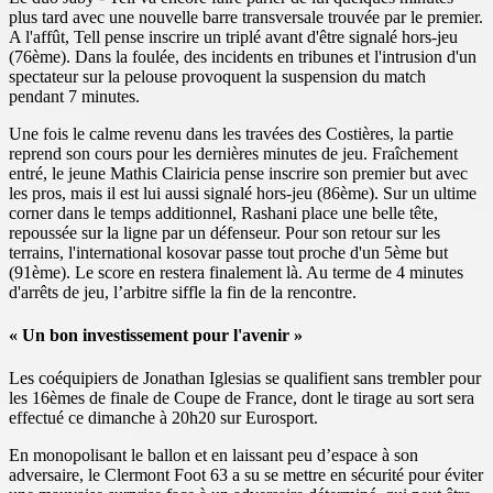
plus tard avec une nouvelle barre transversale trouvée par le premier.
A l'affût, Tell pense inscrire un triplé avant d'être signalé hors-jeu
(76ème). Dans la foulée, des incidents en tribunes et l'intrusion d'un
spectateur sur la pelouse provoquent la suspension du match
pendant 7 minutes.
Une fois le calme revenu dans les travées des Costières, la partie
reprend son cours pour les dernières minutes de jeu. Fraîchement
entré, le jeune Mathis Clairicia pense inscrire son premier but avec
les pros, mais il est lui aussi signalé hors-jeu (86ème). Sur un ultime
corner dans le temps additionnel, Rashani place une belle tête,
repoussée sur la ligne par un défenseur. Pour son retour sur les
terrains, l'international kosovar passe tout proche d'un 5ème but
(91ème). Le score en restera finalement là. Au terme de 4 minutes
d'arrêts de jeu, l’arbitre siffle la fin de la rencontre.
« Un bon investissement pour l'avenir »
Les coéquipiers de Jonathan Iglesias se qualifient sans trembler pour
les 16èmes de finale de Coupe de France, dont le tirage au sort sera
effectué ce dimanche à 20h20 sur Eurosport.
En monopolisant le ballon et en laissant peu d’espace à son
adversaire, le Clermont Foot 63 a su se mettre en sécurité pour éviter