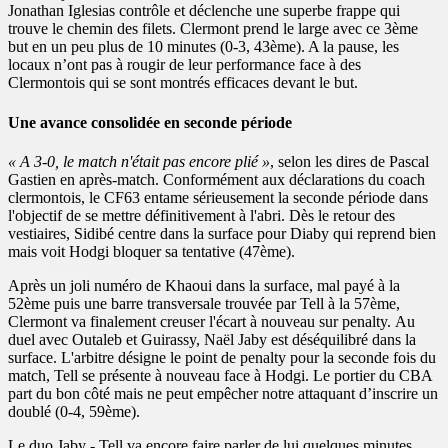
Jonathan Iglesias contrôle et déclenche une superbe frappe qui
trouve le chemin des filets. Clermont prend le large avec ce 3ème
but en un peu plus de 10 minutes (0-3, 43ème). A la pause, les
locaux n’ont pas à rougir de leur performance face à des
Clermontois qui se sont montrés efficaces devant le but.
Une avance consolidée en seconde période
« A 3-0, le match n'était pas encore plié »
, selon les dires de Pascal
Gastien en après-match. Conformément aux déclarations du coach
clermontois, le CF63 entame sérieusement la seconde période dans
l'objectif de se mettre définitivement à l'abri. Dès le retour des
vestiaires, Sidibé centre dans la surface pour Diaby qui reprend bien
mais voit Hodgi bloquer sa tentative (47ème).
Après un joli numéro de Khaoui dans la surface, mal payé à la
52ème puis une barre transversale trouvée par Tell à la 57ème,
Clermont va finalement creuser l'écart à nouveau sur penalty. Au
duel avec Outaleb et Guirassy, Naël Jaby est déséquilibré dans la
surface. L'arbitre désigne le point de penalty pour la seconde fois du
match, Tell se présente à nouveau face à Hodgi. Le portier du CBA
part du bon côté mais ne peut empêcher notre attaquant d’inscrire un
doublé (0-4, 59ème).
Le duo Jaby - Tell va encore faire parler de lui quelques minutes