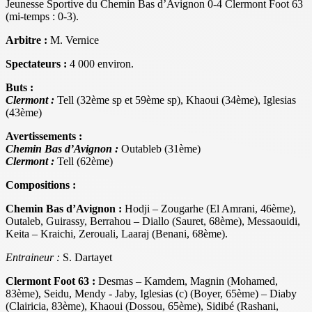
Jeunesse Sportive du Chemin Bas d’Avignon 0-4 Clermont Foot 63
(mi-temps : 0-3).
Arbitre :
M. Vernice
Spectateurs :
4 000 environ.
Buts :
Clermont :
Tell (32ème sp et 59ème sp), Khaoui (34ème), Iglesias
(43ème)
Avertissements :
Chemin Bas d’Avignon :
Outableb (31ème)
Clermont :
Tell (62ème)
Compositions :
Chemin Bas d’Avignon :
Hodji – Zougarhe (El Amrani, 46ème),
Outaleb, Guirassy, Berrahou – Diallo (Sauret, 68ème), Messaouidi,
Keita – Kraichi, Zerouali, Laaraj (Benani, 68ème).
Entraineur :
S. Dartayet
Clermont Foot 63 :
Desmas – Kamdem, Magnin (Mohamed,
83ème), Seidu, Mendy - Jaby, Iglesias (c) (Boyer, 65ème) – Diaby
(Clairicia, 83ème), Khaoui (Dossou, 65ème), Sidibé (Rashani,