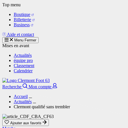
Aller
Top menu
au
Boutique
contenu
Billetterie
principal
Business
Aide et contact
Menu
Fermer
Mises en avant
Actualités
équipe pro
Classement
Calendrier
Recherche
Mon compte
Accueil
Actualités
Clermont qualifié sans trembler
Ajouter aux favoris