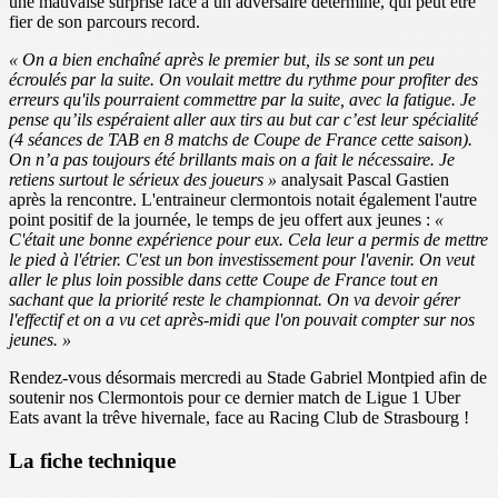
une mauvaise surprise face à un adversaire déterminé, qui peut être
fier de son parcours record.
« On a bien enchaîné après le premier but, ils se sont un peu
écroulés par la suite. On voulait mettre du rythme pour profiter des
erreurs qu'ils pourraient commettre par la suite, avec la fatigue. Je
pense qu’ils espéraient aller aux tirs au but car c’est leur spécialité
(4 séances de TAB en 8 matchs de Coupe de France cette saison).
On n’a pas toujours été brillants mais on a fait le nécessaire. Je
retiens surtout le sérieux des joueurs »
analysait Pascal Gastien
après la rencontre. L'entraineur clermontois notait également l'autre
point positif de la journée, le temps de jeu offert aux jeunes :
«
C'était une bonne expérience pour eux. Cela leur a permis de mettre
le pied à l'étrier. C'est un bon investissement pour l'avenir. On veut
aller le plus loin possible dans cette Coupe de France tout en
sachant que la priorité reste le championnat. On va devoir gérer
l'effectif et on a vu cet après-midi que l'on pouvait compter sur nos
jeunes. »
Rendez-vous désormais mercredi au Stade Gabriel Montpied afin de
soutenir nos Clermontois pour ce dernier match de Ligue 1 Uber
Eats avant la trêve hivernale, face au Racing Club de Strasbourg !
La fiche technique