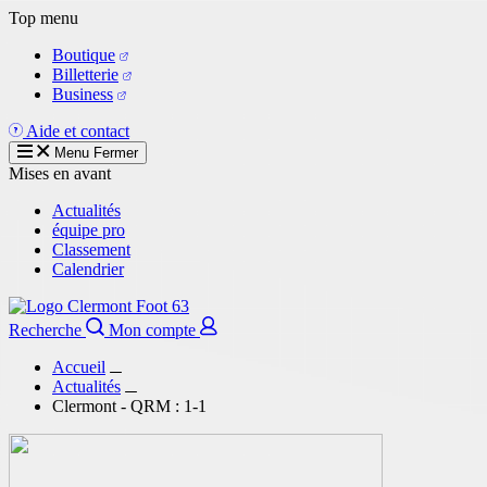
Aller
Top menu
au
Boutique
contenu
Billetterie
principal
Business
Aide et contact
Menu
Fermer
Mises en avant
Actualités
équipe pro
Classement
Calendrier
Recherche
Mon compte
Accueil
Actualités
Clermont - QRM : 1-1