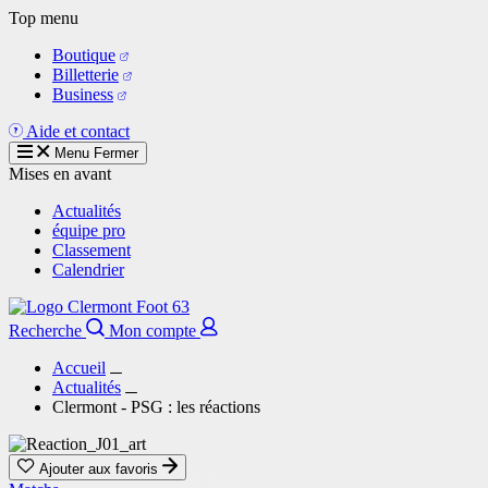
Aller
Top menu
au
Boutique
contenu
Billetterie
principal
Business
Aide et contact
Menu
Fermer
Mises en avant
Actualités
équipe pro
Classement
Calendrier
Recherche
Mon compte
Accueil
Actualités
Clermont - PSG : les réactions
Ajouter aux favoris