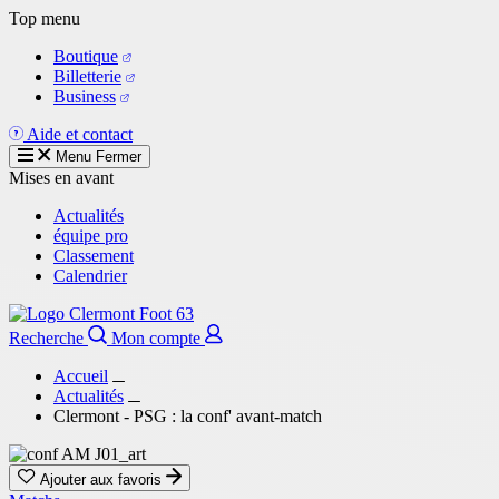
Aller
Top menu
au
Boutique
contenu
Billetterie
principal
Business
Aide et contact
Menu
Fermer
Mises en avant
Actualités
équipe pro
Classement
Calendrier
Recherche
Mon compte
Accueil
Actualités
Clermont - PSG : la conf' avant-match
Ajouter aux favoris