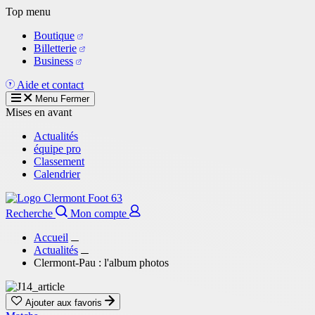
Aller
Top menu
au
Boutique
contenu
Billetterie
principal
Business
Aide et contact
Menu
Fermer
Mises en avant
Actualités
équipe pro
Classement
Calendrier
Recherche
Mon compte
Accueil
Actualités
Clermont-Pau : l'album photos
Ajouter aux favoris