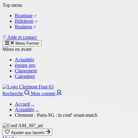
Aller
Top menu
au
Boutique
contenu
Billetterie
principal
Business
Aide et contact
Menu
Fermer
Mises en avant
Actualités
équipe pro
Classement
Calendrier
Recherche
Mon compte
Accueil
Actualités
Clermont - Paris-SG : la conf' avant-match
Ajouter aux favoris