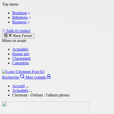
Aller
Top menu
au
Boutique
contenu
Billetterie
principal
Business
Aide et contact
Menu
Fermer
Mises en avant
Actualités
équipe pro
Classement
Calendrier
Recherche
Mon compte
Accueil
Actualités
Clermont - Orléans : l'album photos