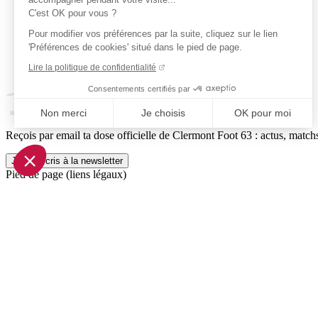
C'est OK pour vous ?
Pour modifier vos préférences par la suite, cliquez sur le lien
'Préférences de cookies' situé dans le pied de page.
Lire la politique de confidentialité
Consentements certifiés par
Non merci
Je choisis
OK pour moi
Reçois par email ta dose officielle de Clermont Foot 63 : actus, matchs
Axeptio consent
Plateforme de Gestion du Consentement : Personnalisez vo
Je m'inscris à la newsletter
Pied de page (liens légaux)
Notre plateforme vous permet d'adapter et de gérer vos param
© 2026 Clermont Foot 63
Présentation Générale
Mentions légales
Politique de confidentialité
Plan du site
Accessibilité: Partiellement conforme
Conditions générales de vente
Gestion des cookies
Réalisé par