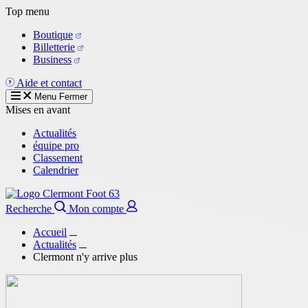
Aller
Top menu
au
Boutique
contenu
Billetterie
principal
Business
Aide et contact
Menu
Fermer
Mises en avant
Actualités
équipe pro
Classement
Calendrier
Recherche
Mon compte
Accueil
Actualités
Clermont n'y arrive plus