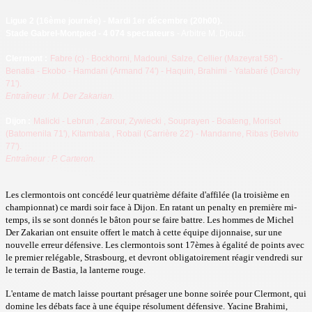
Ligue 2
(16ème journée) - Mardi 1er décembre (20h00).
Stade Gabrel-Montpied - 4 074 spectateurs
- Arbitre M. Djouzi.
Clermont :
Fabre (c) - Bockhorni, Madouni, Salze, Cellier (Mazeyrat 58') -
Benatia - Ekobo - Hamdani
(Armand 74') - Haquin, Brahimi - Yatabaré (Darchy
71').
Entraîneur : M. Der Zakarian.
Dijon :
Malicki
- Lebrun
, Zarour, Zywiecki
, Souprayen - Boateng, Morisot
(Batomenila 71'), Kitambala
, Robail (Carrière 22') - Mandanne, Ribas (Belvito
77').
Entraîneur : P. Carteron.
Les clermontois ont concédé leur quatrième défaite d'affilée (la troisième en
championnat) ce mardi soir face à Dijon. En ratant un penalty en première mi-
temps, ils se sont donnés le bâton pour se faire battre. Les hommes de Michel
Der Zakarian ont ensuite offert le match à cette équipe dijonnaise, sur une
nouvelle erreur défensive. Les clermontois sont 17èmes à égalité de points avec
le premier relégable, Strasbourg, et devront obligatoirement réagir vendredi sur
le terrain de Bastia, la lanterne rouge.
L'entame de match laisse pourtant présager une bonne soirée pour Clermont, qui
domine les débats face à une équipe résolument défensive. Yacine Brahimi,