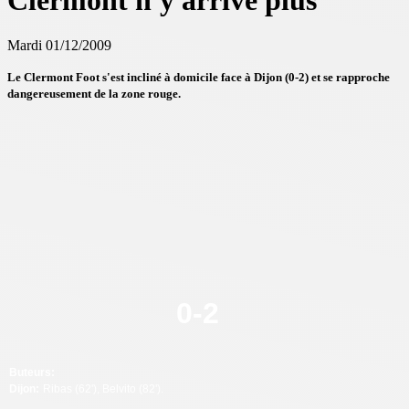
Clermont n'y arrive plus
Mardi 01/12/2009
Le Clermont Foot s'est incliné à domicile face à Dijon (0-2) et se rapproche
dangereusement de la zone rouge.
0
-
2
Buteurs:
Dijon:
Ribas (62'), Belvito (82').