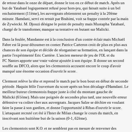
de retour dans le onze de départ, donne le ton en ce début de match. Après un
but de Yatabaré logiquement refusé pour hors-jeu, qui faisait suite à un bel
enchainement (11ème), les auvergnats obtiennent un penalty à la 20ème
minute. Hamdani, servi en retrait par Brahimi, voit sa frappe contrée par la main
de Zywiecki. M. Djouzi désigne le point de penalty mais Mustapha Yatabaré,
chargé de le transformer, manque sa tentative en butant sur Malicki.
Dans la foulée, Mandanne est à la conclusion d'un contre éclair mais Michaël
Fabre est là pour détourner en corner.
Patrice Carteron croit de plus en plus aux
chances de son équipe et décide de réorganiser sa formation, en lançant dans la
partie l'expérimenté Eric Carrière. L'ancien meneur de jeu de l'OL et du
FC Nantes apporte une vraie valeur ajoutée à son équipe. Il donne un second
souffle au DFCO, alors que les clermontois accusent encore le coup d'avoir
manqué une énorme occasion d'ouvrir le score.
Clermont relève la tête et reprend le match par le bon bout en début de seconde
période. Haquin frôle l'ouverture du score après un bon décalage d'Hamdani. Le
meilleur buteur clermontois frappe juste à côté du montant gauche de
Malicki (61ème). Mais une poignée de secondes plus tard, une nouvelle erreur
défensive va coûter cher aux auvergnats. Jacques Salze se déchire en voulant
faire la passe à son gardien, et donne l'opportunité à Ribas d'ouvrir le score.
L'attaquant recruté cet été à l'Inter de Milan change le cours du match, en
inscrivant son huitième but de la saison (0-1, 62ème).
Les clermontois sont K.O. et ne semblent pas en mesure de renverser des