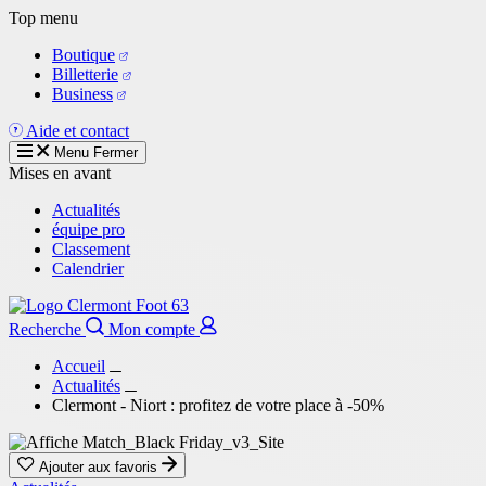
Aller
Top menu
au
Boutique
contenu
Billetterie
principal
Business
Aide et contact
Menu
Fermer
Mises en avant
Actualités
équipe pro
Classement
Calendrier
Recherche
Mon compte
Accueil
Actualités
Clermont - Niort : profitez de votre place à -50%
Ajouter aux favoris