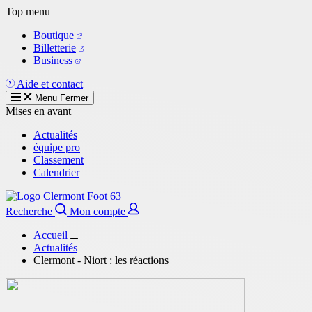
Aller
Top menu
au
Boutique
contenu
Billetterie
principal
Business
Aide et contact
Menu
Fermer
Mises en avant
Actualités
équipe pro
Classement
Calendrier
Recherche
Mon compte
Accueil
Actualités
Clermont - Niort : les réactions