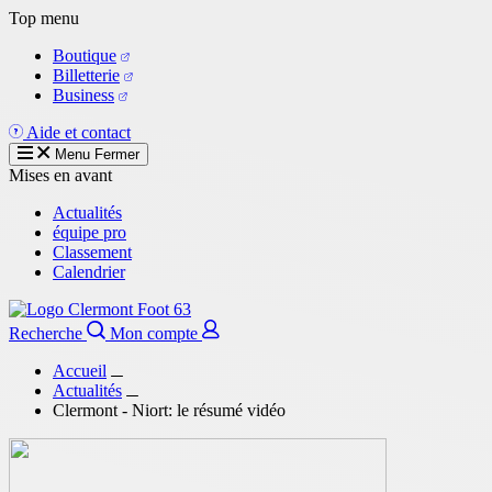
Aller
Top menu
au
Boutique
contenu
Billetterie
principal
Business
Aide et contact
Menu
Fermer
Mises en avant
Actualités
équipe pro
Classement
Calendrier
Recherche
Mon compte
Accueil
Actualités
Clermont - Niort: le résumé vidéo