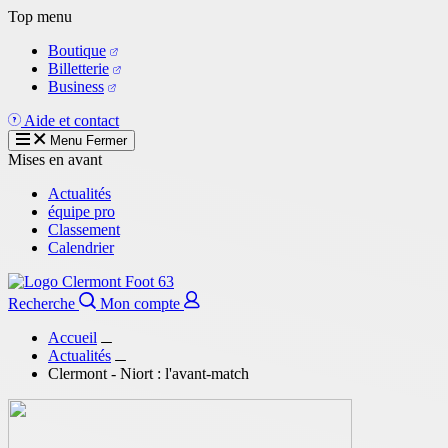
Aller
Top menu
au
Boutique
contenu
Billetterie
principal
Business
Aide et contact
Menu
Fermer
Mises en avant
Actualités
équipe pro
Classement
Calendrier
Recherche
Mon compte
Accueil
Actualités
Clermont - Niort : l'avant-match