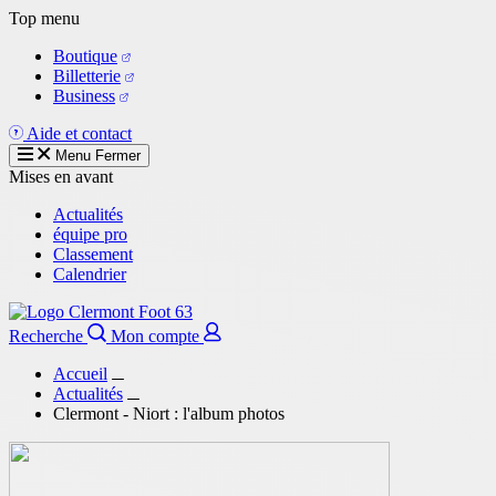
Aller
Top menu
au
Boutique
contenu
Billetterie
principal
Business
Aide et contact
Menu
Fermer
Mises en avant
Actualités
équipe pro
Classement
Calendrier
Recherche
Mon compte
Accueil
Actualités
Clermont - Niort : l'album photos