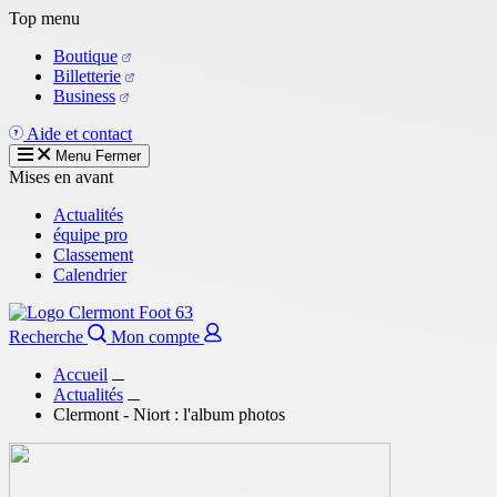
Aller
Top menu
au
Boutique
contenu
Billetterie
principal
Business
Aide et contact
Menu
Fermer
Mises en avant
Actualités
équipe pro
Classement
Calendrier
Recherche
Mon compte
Accueil
Actualités
Clermont - Niort : l'album photos