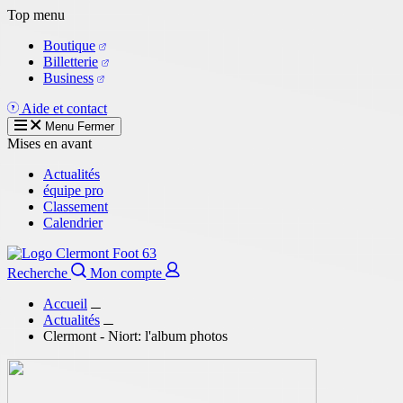
Aller
Top menu
au
Boutique
contenu
Billetterie
principal
Business
Aide et contact
Menu
Fermer
Mises en avant
Actualités
équipe pro
Classement
Calendrier
Recherche
Mon compte
Accueil
Actualités
Clermont - Niort: l'album photos