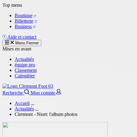
Aller
Top menu
au
Boutique
contenu
Billetterie
principal
Business
Aide et contact
Menu
Fermer
Mises en avant
Actualités
équipe pro
Classement
Calendrier
Recherche
Mon compte
Accueil
Actualités
Clermont - Niort: l'album photos