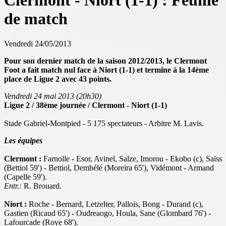
Clermont - Niort (1-1) : Feuille
de match
Vendredi 24/05/2013
Pour son dernier match de la saison 2012/2013, le Clermont
Foot a fait match nul face à Niort (1-1) et termine à la 14ème
place de Ligue 2 avec 43 points.
Vendredi 24 mai 2013 (20h30)
Ligue 2 / 38ème journée / Clermont - Niort (1-1)
Stade Gabriel-Montpied - 5 175 spectateurs - Arbitre M. Lavis.
Les équipes
Clermont :
Farnolle - Esor, Avinel, Salze, Imorou - Ekobo (c), Saïss
(Bettiol 59') - Bettiol, Dembélé (Moreira 65'), Vidémont - Armand
(Capelle 59').
Entr.:
R. Brouard.
Niort :
Roche - Bernard, Letzelter, Pallois, Bong - Durand (c),
Gastien (Ricaud 65') - Oudreaogo, Houla, Sane (Glombard 76') -
Lafourcade (Roye 68').