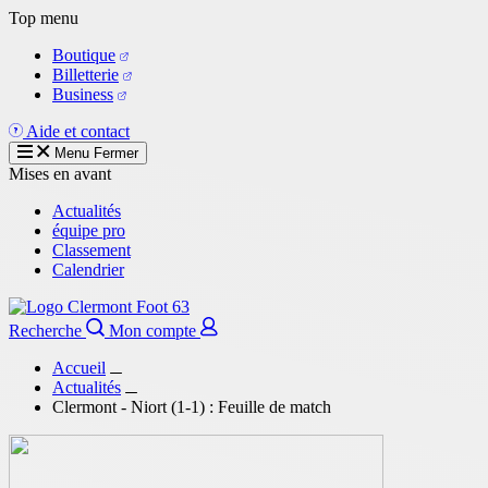
Aller
Top menu
au
Boutique
contenu
Billetterie
principal
Business
Aide et contact
Menu
Fermer
Mises en avant
Actualités
équipe pro
Classement
Calendrier
Recherche
Mon compte
Accueil
Actualités
Clermont - Niort (1-1) : Feuille de match