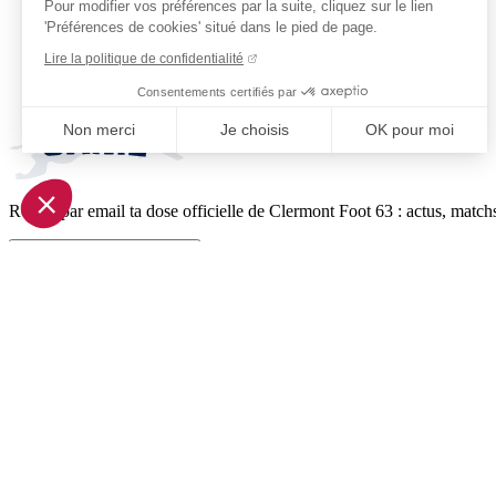
Pour modifier vos préférences par la suite, cliquez sur le lien
'Préférences de cookies' situé dans le pied de page.
Lire la politique de confidentialité
Consentements certifiés par
Non merci
Je choisis
OK pour moi
Axeptio consent
Plateforme de Gestion du Consentement : Personnalisez vo
Reçois par email ta dose officielle de Clermont Foot 63 : actus, matchs
Notre plateforme vous permet d'adapter et de gérer vos param
Je m'inscris à la newsletter
Pied de page (liens légaux)
© 2026 Clermont Foot 63
Présentation Générale
Mentions légales
Politique de confidentialité
Plan du site
Accessibilité: Partiellement conforme
Conditions générales de vente
Gestion des cookies
Réalisé par