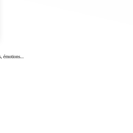
s Options
, émotions...
ètres de confidentialité, en garantissant la conformité avec le