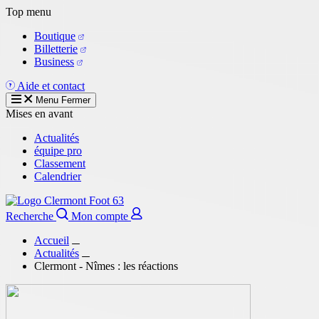
Aller
Top menu
au
Boutique
contenu
Billetterie
principal
Business
Aide et contact
Menu
Fermer
Mises en avant
Actualités
équipe pro
Classement
Calendrier
Recherche
Mon compte
Accueil
Actualités
Clermont - Nîmes : les réactions