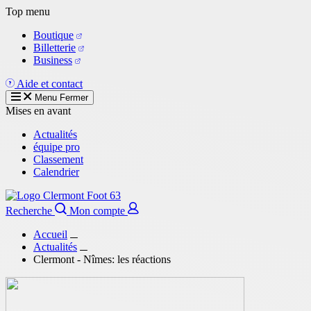
Aller
Top menu
au
Boutique
contenu
Billetterie
principal
Business
Aide et contact
Menu
Fermer
Mises en avant
Actualités
équipe pro
Classement
Calendrier
Recherche
Mon compte
Accueil
Actualités
Clermont - Nîmes: les réactions