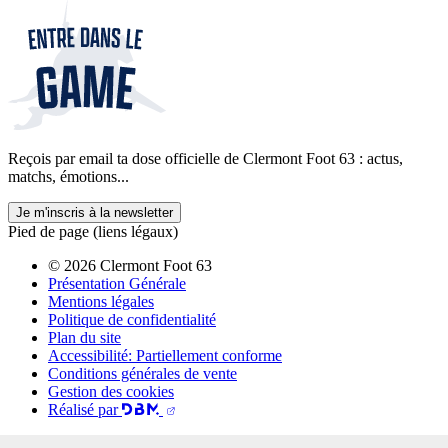
Reçois par email ta dose officielle de Clermont Foot 63 : actus,
matchs, émotions...
Je m'inscris à la newsletter
Pied de page (liens légaux)
© 2026 Clermont Foot 63
Présentation Générale
Mentions légales
Politique de confidentialité
Plan du site
Accessibilité: Partiellement conforme
Conditions générales de vente
Gestion des cookies
Réalisé par