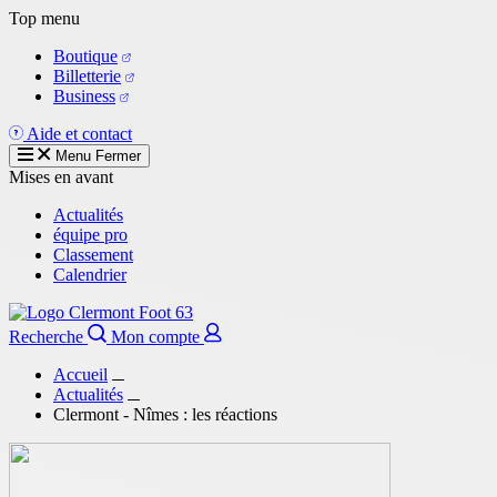
Aller
Top menu
au
Boutique
contenu
Billetterie
principal
Business
Aide et contact
Menu
Fermer
Mises en avant
Actualités
équipe pro
Classement
Calendrier
Recherche
Mon compte
Accueil
Actualités
Clermont - Nîmes : les réactions