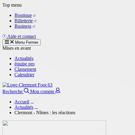
Aller
Top menu
au
Boutique
contenu
Billetterie
principal
Business
Aide et contact
Menu
Fermer
Mises en avant
Actualités
équipe pro
Classement
Calendrier
Recherche
Mon compte
Accueil
Actualités
Clermont - Nîmes : les réactions