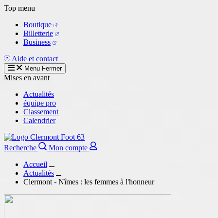
Aller
Top menu
au
Boutique
contenu
Billetterie
principal
Business
Aide et contact
Menu
Fermer
Mises en avant
Actualités
équipe pro
Classement
Calendrier
Recherche
Mon compte
Accueil
Actualités
Clermont - Nîmes : les femmes à l'honneur