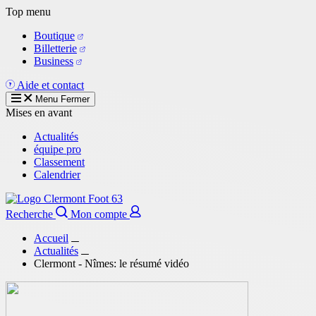
Aller
Top menu
au
Boutique
contenu
Billetterie
principal
Business
Aide et contact
Menu
Fermer
Mises en avant
Actualités
équipe pro
Classement
Calendrier
Recherche
Mon compte
Accueil
Actualités
Clermont - Nîmes: le résumé vidéo