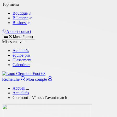
Aller
Top menu
au
Boutique
contenu
Billetterie
principal
Business
Aide et contact
Menu
Fermer
Mises en avant
Actualités
équipe pro
Classement
Calendrier
Recherche
Mon compte
Accueil
Actualités
Clermont - Nîmes : l'avant-match