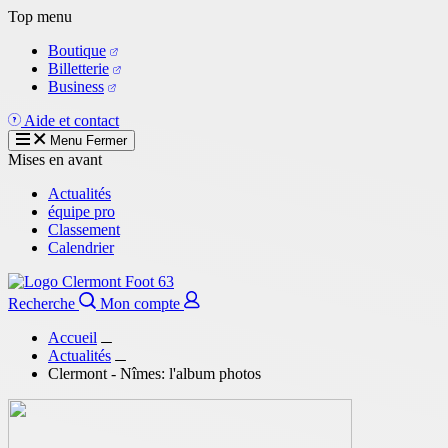
Aller
Top menu
au
Boutique
contenu
Billetterie
principal
Business
Aide et contact
Menu
Fermer
Mises en avant
Actualités
équipe pro
Classement
Calendrier
Recherche
Mon compte
Accueil
Actualités
Clermont - Nîmes: l'album photos