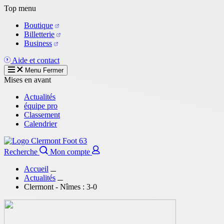
Aller
Top menu
au
Boutique
contenu
Billetterie
principal
Business
Aide et contact
Menu
Fermer
Mises en avant
Actualités
équipe pro
Classement
Calendrier
Recherche
Mon compte
Accueil
Actualités
Clermont - Nîmes : 3-0