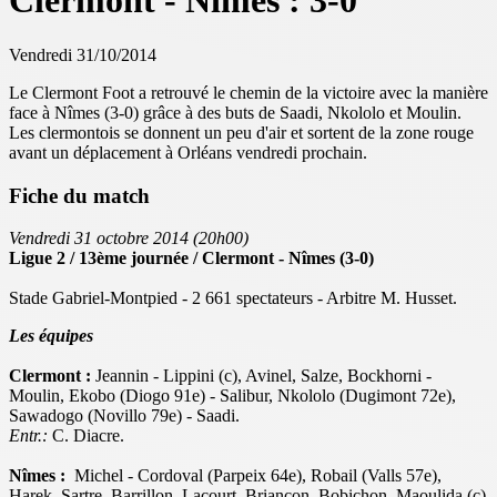
Clermont - Nîmes : 3-0
Vendredi 31/10/2014
Le Clermont Foot a retrouvé le chemin de la victoire avec la manière
face à Nîmes (3-0) grâce à des buts de Saadi, Nkololo et Moulin.
Les clermontois se donnent un peu d'air et sortent de la zone rouge
avant un déplacement à Orléans vendredi prochain.
Fiche du match
Vendredi 31 octobre 2014 (20h00)
Ligue 2 / 13ème journée / Clermont - Nîmes (3-0)
Stade Gabriel-Montpied - 2 661 spectateurs - Arbitre M. Husset.
Les équipes
Clermont :
Jeannin - Lippini (c), Avinel, Salze, Bockhorni -
Moulin, Ekobo (Diogo 91e) - Salibur, Nkololo (Dugimont 72e),
Sawadogo (Novillo 79e) - Saadi.
Entr.:
C. Diacre.
Nîmes :
Michel - Cordoval (Parpeix 64e), Robail (Valls 57e),
Harek, Sartre, Barrillon, Lacourt, Briançon, Bobichon, Maoulida (c)