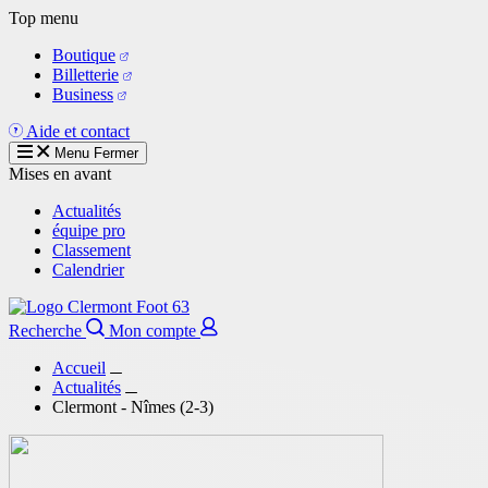
Aller
Top menu
au
Boutique
contenu
Billetterie
principal
Business
Aide et contact
Menu
Fermer
Mises en avant
Actualités
équipe pro
Classement
Calendrier
Recherche
Mon compte
Accueil
Actualités
Clermont - Nîmes (2-3)