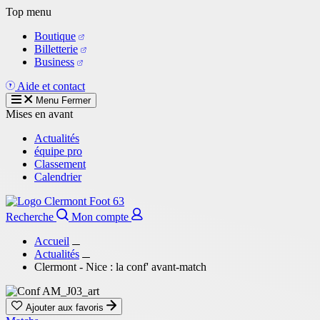
Aller
Top menu
au
Boutique
contenu
Billetterie
principal
Business
Aide et contact
Menu
Fermer
Mises en avant
Actualités
équipe pro
Classement
Calendrier
Recherche
Mon compte
Accueil
Actualités
Clermont - Nice : la conf' avant-match
Ajouter aux favoris