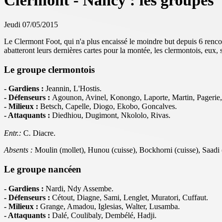
Clermont - Nancy : les groupes
Jeudi 07/05/2015
Le Clermont Foot, qui n'a plus encaissé le moindre but depuis 6 rencon
abatteront leurs dernières cartes pour la montée, les clermontois, eux, s
Le groupe clermontois
- Gardiens :
Jeannin, L'Hostis.
- Défenseurs :
Agounon, Avinel, Konongo, Laporte, Martin, Pagerie,
- Milieux :
Betsch, Capelle, Diogo, Ekobo, Goncalves.
- Attaquants :
Diedhiou, Dugimont, Nkololo, Rivas.
Entr.:
C. Diacre.
Absents :
Moulin (mollet), Hunou (cuisse), Bockhorni (cuisse), Saadi
Le groupe nancéen
- Gardiens :
Nardi, Ndy Assembe.
- Défenseurs :
Cétout, Diagne, Sami, Lenglet, Muratori, Cuffaut.
- Milieux :
Grange, Amadou, Iglesias, Walter, Lusamba.
- Attaquants :
Dalé, Coulibaly, Dembélé, Hadji.