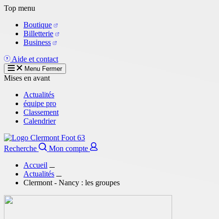
Aller
Top menu
au
Boutique
contenu
Billetterie
principal
Business
Aide et contact
Menu
Fermer
Mises en avant
Actualités
équipe pro
Classement
Calendrier
Recherche
Mon compte
Accueil
Actualités
Clermont - Nancy : les groupes